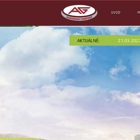
ÚVOD
P
AKTUÁLNĚ:
21.03.202