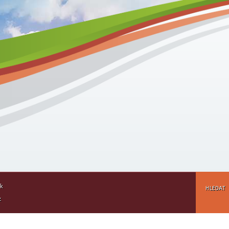
rk
HLEDAT
z