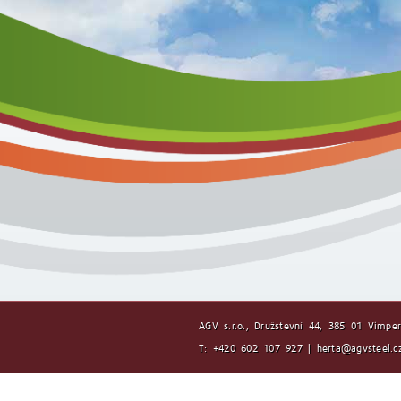
AGV s.r.o., Družstevní 44, 385 01 Vimpe
T: +420 602 107 927 | herta@agvsteel.c