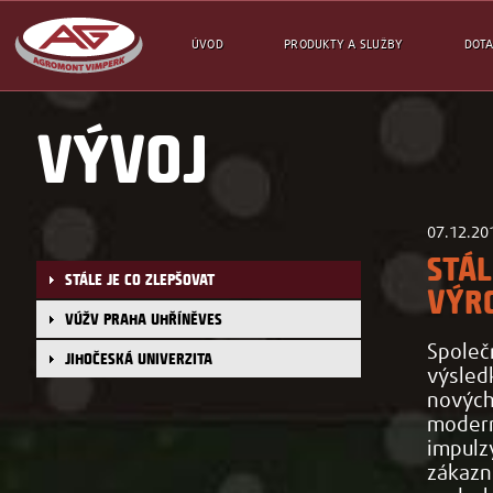
ÚVOD
PRODUKTY A SLUŽBY
DOTA
VÝVOJ
07.12.20
STÁL
STÁLE JE CO ZLEPŠOVAT
VÝRO
VÚŽV PRAHA UHŘÍNĚVES
Spole
JIHOČESKÁ UNIVERZITA
výsled
novýc
modern
impulz
zákazn