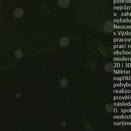
podrob
nejrůz
u zahr
vyžadu
Neoce
s Výzk
pracovi
prací 
obchod
modern
2D i 3D
Někter
napřík
pohybu
reali
prověř
násled
či spo
nedos
sortim